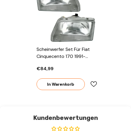
Scheinwerfer Set Für Fiat
Cinquecento 170 1991-
1999 H4 R2 Streuscheibe
€84,99
LWR
In Warenkorb
Kundenbewertungen