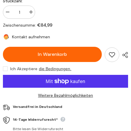
Stückzahl:
Verringere
Erhöhe
die
die
Stückzahl
Stückzahl
€84,99
Zwischensumme:
für
für
Scheinwerfer
Scheinwerfer
Set
Set
Kontakt aufnehmen
für
für
Fiat
Fiat
Cinquecento
Cinquecento
In Warenkorb
170
170
1991-
1991-
1999
1999
H4
H4
Ich Akzeptiere
die Bedingungen.
R2
R2
Streuscheibe
Streuscheibe
LWR
LWR
Weitere Bezahlmöglichkeiten
Versandfrei in Deutschland
14-Tage Widerrufsrecht*
Bitte lesen Sie Widerrufsrecht