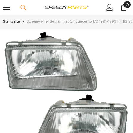
0
0
Skip To Content
Art
Startseite
Scheinwerfer Set Für Fiat Cinquecento 170 1991-1999 H4 R2 S