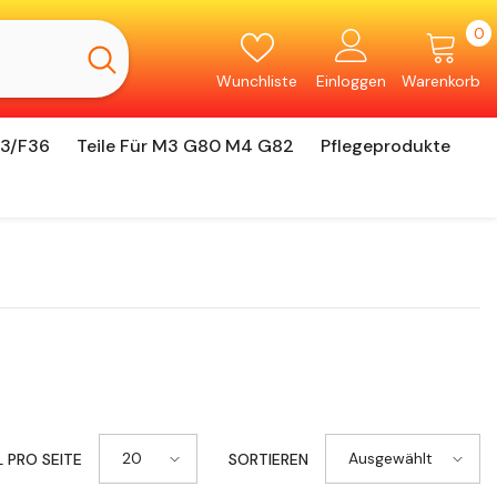
0
0
Ar
Wunchliste
Einloggen
Warenkorb
33/F36
Teile Für M3 G80 M4 G82
Pflegeprodukte
20
Ausgewählt
L PRO SEITE
SORTIEREN