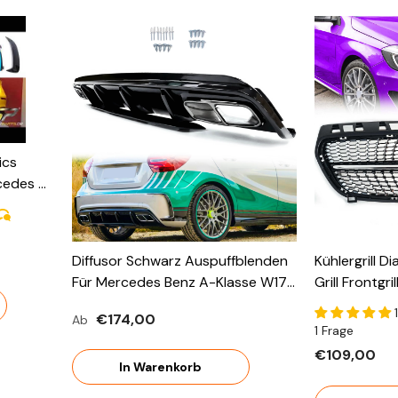
ics
cedes A
ine Ab
Diffusor Schwarz Auspuffblenden
Kühlergrill D
Für Mercedes Benz A-Klasse W176
Grill Frontgri
AMG Line A45 AMG Ab2015 OHNE
Mercedes Be
€174,00
Ab
ABE
A180 A220 O
1 Frage
2015 VFL
€109,00
In Warenkorb