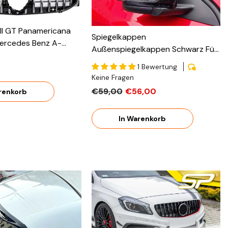
rill GT Panamericana
Spiegelkappen
ercedes Benz A-
Außenspiegelkappen Schwarz Für
 V177 OHNE Kamera
Mercedes W212 W204 X204
1 Bewertung
W207 W246 W176 X156 C117
Keine Fragen
€59,00
€56,00
renkorb
In Warenkorb