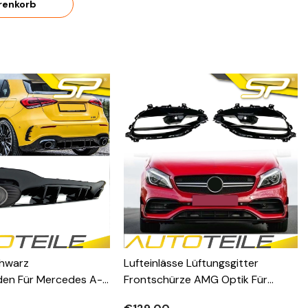
renkorb
chwarz
Lufteinlässe Lüftungsgitter
den Für Mercedes A-
Frontschürze AMG Optik Für
 AMG Line A35 AMG
Mercedes A-Klasse W176 MODF