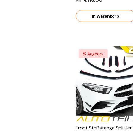
€118,00
Ab
NUR A35 A45 AMG
In Warenkorb
% Angebot
Front Stoßstange Splitter 