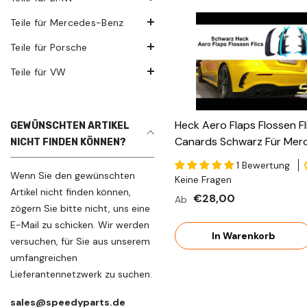
Teile für Mercedes-Benz
Teile für Porsche
Teile für VW
Heck Aero Flaps Flossen Fl
GEWÜNSCHTEN ARTIKEL
Canards Schwarz Für Mer
NICHT FINDEN KÖNNEN?
Kl. W177 Hatchback AMG L
1 Bewertung
2018 Pz3
Wenn Sie den gewünschten
Keine Fragen
Artikel nicht finden können,
€28,00
Ab
zögern Sie bitte nicht, uns eine
E-Mail zu schicken. Wir werden
In Warenkorb
versuchen, für Sie aus unserem
umfangreichen
Lieferantennetzwerk zu suchen.
sales@speedyparts.de