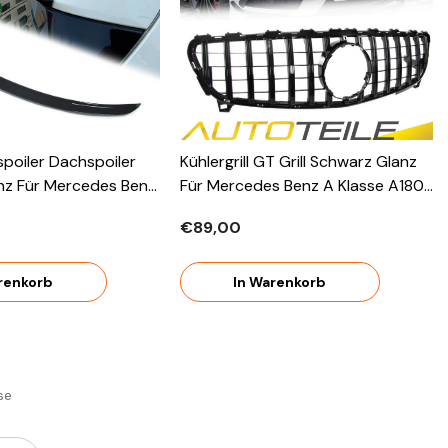
spoiler Dachspoiler
Kühlergrill GT Grill Schwarz Glanz
nz Für Mercedes Benz
Für Mercedes Benz A Klasse A180
76 2012-2018 Sp21
W176 Facelift 2015-2019
€89,00
renkorb
In Warenkorb
se