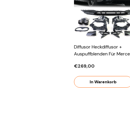
Diffusor Heckdiffusor +
Auspuffblenden Für Merc
Benz A-Klasse W177 AMG 
€269,00
A45 AMG Ab 2018 OHNE 
In Warenkorb