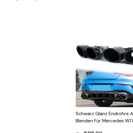
Schwarz Glanz Endrohre A
Blenden Für Mercedes W1
CLA X118 C118 GLA H247 