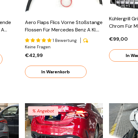
Kühlergrill G
lende
Aero Flaps Flics Vorne Stoßstange
Chrom Für M
 A
Flossen Für Mercedes Benz A Kl.
Klasse W177
7 CLA
W177 V177 AMG Line Ab 2018
€99,00
Ab 2018
1 Bewertung
Keine Fragen
€42,99
In Wa
In Warenkorb
% Angebot