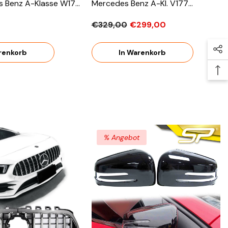
s Benz A-Klasse W177
Mercedes Benz A-Kl. V177
Limousine AMG Line Ab 2018 OHNE
€329,00
€299,00
ABE
renkorb
In Warenkorb
% Angebot