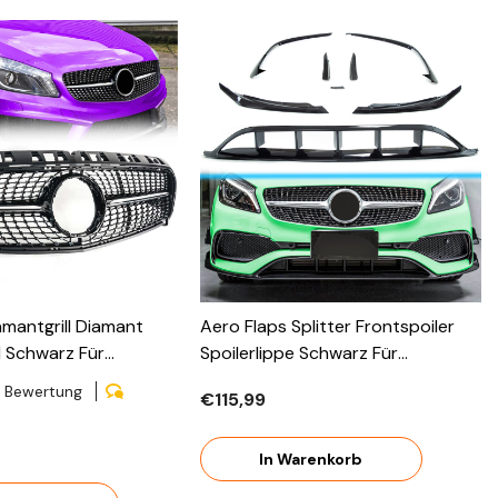
iamantgrill Diamant
Aero Flaps Splitter Frontspoiler
ll Schwarz Für
Spoilerlippe Schwarz Für
nz A Klasse W176
Mercedes Benz A Klasse W176
1 Bewertung
€115,99
HNE Kamera 2012-
AMG Line A45 2015-2018 Di24
In Warenkorb