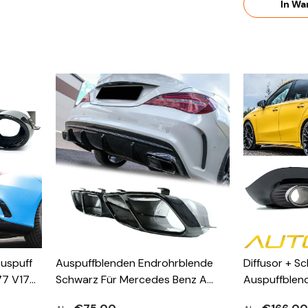
In Wa
uspuff
Auspuffblenden Endrohrblende
Diffusor + S
77 V177
Schwarz Für Mercedes Benz A
Auspuffblen
GLB X247
Klasse W176 CLA C117 CLA 45
Klasse W177