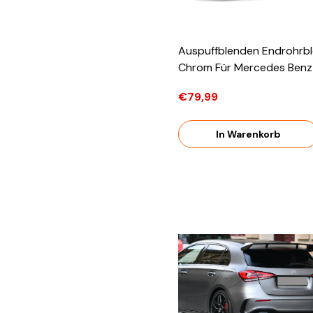
Auspuffblenden Endrohrb
Chrom Für Mercedes Benz
Klasse W176 CLA C117 W11
€79,99
45 AMG 2012-2018 Et31
In Warenkorb