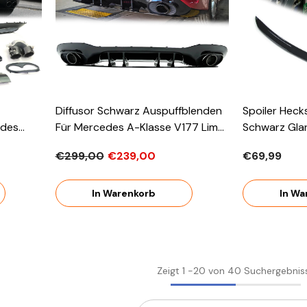
Diffusor Schwarz Auspuffblenden
Spoiler Heck
edes
Für Mercedes A-Klasse V177 Limo
Schwarz Gla
Line
AMG Line Ab 2018 OHNE ABE
A Klasse W1
€299,00
€239,00
€69,99
ABE
In Warenkorb
In Wa
Zeigt
1
-
20
von 40 Suchergebnis