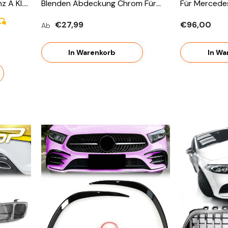
 A Kl.
Blenden Abdeckung Chrom Für
Für Mercede
018 Pz6
Mercerdes A-Klasse W177 V177
Ab 2018
€27,99
€96,00
Ab
AMG Line 2018-09.2022
In Warenkorb
In Wa