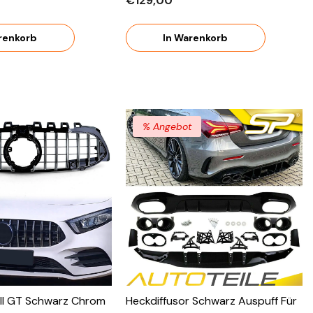
€129,00
NE ABE
2015-2019
renkorb
In Warenkorb
% Angebot
rill GT Schwarz Chrom
Heckdiffusor Schwarz Auspuff Für