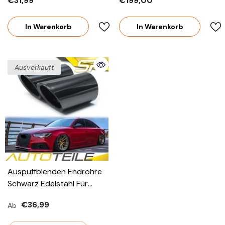
€31,99
€199,00
Avant 2005 2006 2007
Universal 64-67mm
2008 2009 2010 2011
In Warenkorb
In Warenkorb
Ausverkauft
Auspuffblenden Endrohre
Schwarz Edelstahl Für
AUDI A6 C6 C7 S6 Avant
€36,99
Ab
A5 8T 4F