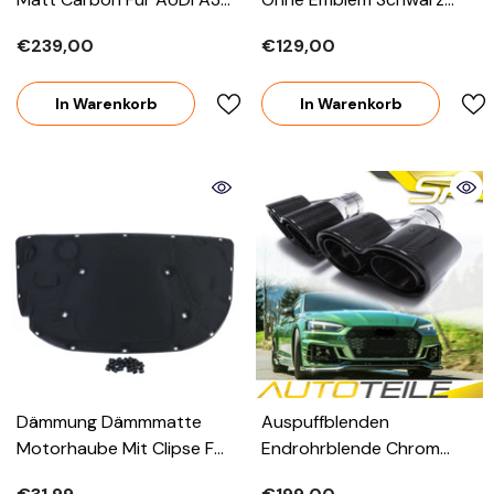
A4 A5 A6 A7 62-66mm
Glanz Für Audi A6 C6 4F
€239,00
€129,00
08-11
In Warenkorb
In Warenkorb
Dämmung Dämmmatte
Auspuffblenden
Motorhaube Mit Clipse Für
Endrohrblende Chrom
Audi A6 4F C6 Limousine
Edstahl Carbon Für AUDI