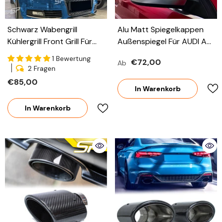
Schwarz Wabengrill
Alu Matt Spiegelkappen
Kühlergrill Front Grill Für
Außenspiegel Für AUDI A3
AUDI A6 4F C6 S6 Ohne
S3 8P A4 S4 B6 B7 A6 4F
1 Bewertung
€72,00
Ab
PDC 2004-2011 Fg221
C6 S6 RS6 2004-2008
2 Fragen
Mc1
€85,00
In Warenkorb
In Warenkorb