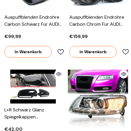
Auspuffblenden Endrohre
Auspuffblenden Endrohre
Carbon Schwarz Für AUDI
Carbon Chrom Für AUDI
A3 A4 A5 A6 A7 A8 TT
A3 A4 A5 A6 A7 A8 TT
€99,99
€159,99
Seat Leon Universal 63-
Seat Leon Universal 63-
66mm
66mm
In Warenkorb
In Warenkorb
L+R Schwarz Glanz
Spiegelkappen
Außenspiegel Für AUDI A6
€42,00
4F C6 S6 Avant 2004 -