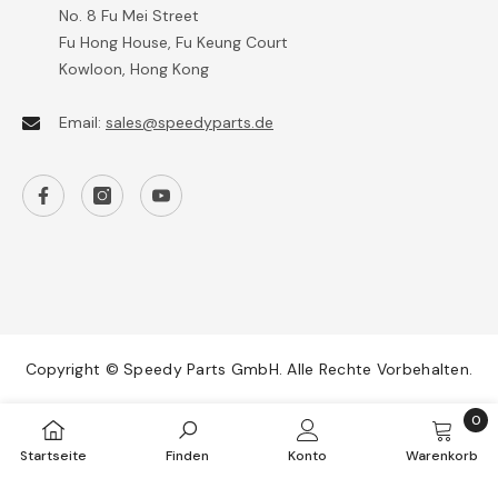
No. 8 Fu Mei Street
Fu Hong House, Fu Keung Court
Kowloon, Hong Kong
Email:
sales@speedyparts.de
Copyright © Speedy Parts GmbH. Alle Rechte Vorbehalten.
0
Payment
0
methods
Startseite
Finden
Konto
Warenkorb
Artik