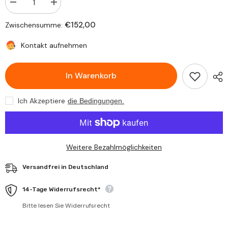
Verringere
Erhöhe
die
die
Stückzahl
Stückzahl
€152,00
Zwischensumme:
für
für
NEU
NEU
Scheinwerfer
Scheinwerfer
Kontakt aufnehmen
Tagfahrlicht
Tagfahrlicht
2
2
DRL
DRL
In Warenkorb
links
links
/
/
rechts
rechts
für
für
Ich Akzeptiere
die Bedingungen.
Opel
Opel
Vivaro
Vivaro
II
II
2014-
2014-
2019
2019
H4
H4
Weitere Bezahlmöglichkeiten
W21/5W
W21/5W
mit
mit
E-
E-
Versandfrei in Deutschland
Prüfzeichen
Prüfzeichen
14-Tage Widerrufsrecht*
Bitte lesen Sie Widerrufsrecht