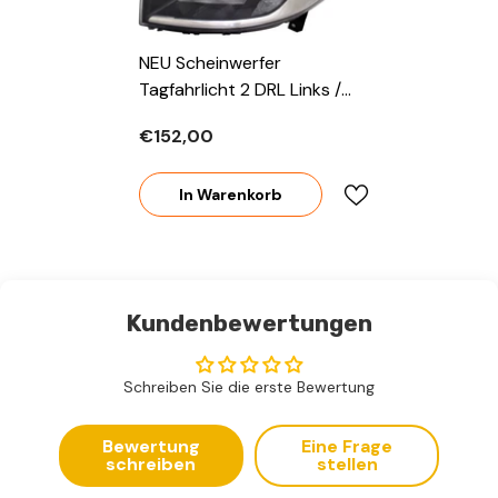
NEU Scheinwerfer
Tagfahrlicht 2 DRL Links /
Rechts Für Opel Vivaro II
€152,00
2014-2019 H4 W21/5W Mit
E-Prüfzeichen
In Warenkorb
Kundenbewertungen
Schreiben Sie die erste Bewertung
Bewertung
Eine Frage
schreiben
stellen