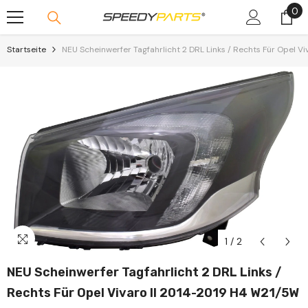
0
0
Skip To Content
Art
Startseite
NEU Scheinwerfer Tagfahrlicht 2 DRL Links / Rechts Für Opel V
1
/
2
NEU Scheinwerfer Tagfahrlicht 2 DRL Links /
Rechts Für Opel Vivaro II 2014-2019 H4 W21/5W