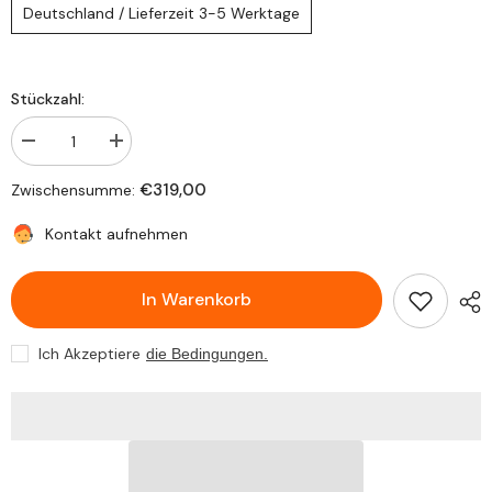
Deutschland / Lieferzeit 3-5 Werktage
Stückzahl:
Verringere
Erhöhe
die
die
Stückzahl
Stückzahl
€319,00
Zwischensumme:
für
für
NEU
NEU
LED
LED
Kontakt aufnehmen
Rückleuchten
Rückleuchten
Rücklicht
Rücklicht
Passend
Passend
In Warenkorb
für
für
Mini
Mini
Cooper
Cooper
Countryman
Countryman
Ich Akzeptiere
die Bedingungen.
R60
R60
2010-
2010-
2016
2016