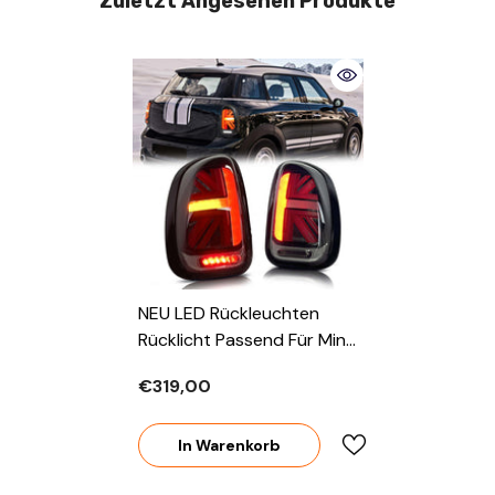
Zuletzt Angesehen Produkte
NEU LED Rückleuchten
Rücklicht Passend Für Mini
Cooper Countryman R60
€319,00
2010-2016
In Warenkorb