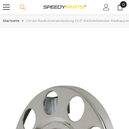
0
0
Skip To Content
Art
Startseite
Chrom Radbolzenabdeckung 22,5" Radzierblenden Radkappen 