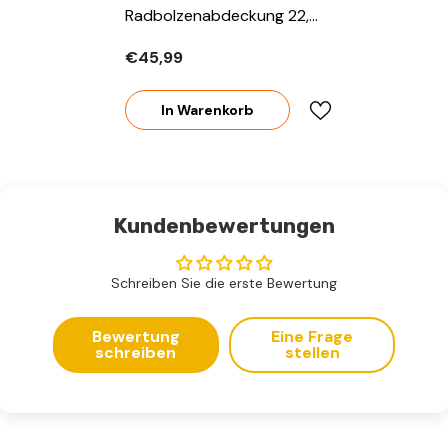
Radbolzenabdeckung 22,5"
Radzierblenden
€45,99
Radkappen Für Mercedes
Benz Axor Actros
In Warenkorb
Kundenbewertungen
Schreiben Sie die erste Bewertung
Bewertung
Eine Frage
schreiben
stellen