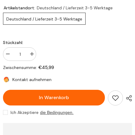
Artikelstandort:
Deutschland / Lieferzeit 3-5 Werktage
Deutschland / Lieferzeit 3-5 Werktage
Stückzahl:
Verringere
Erhöhe
die
die
Stückzahl
Stückzahl
€45,99
Zwischensumme:
für
für
Chrom
Chrom
Radbolzenabdeckung
Radbolzenabdeckung
Kontakt aufnehmen
22,5&quot;
22,5&quot;
Radzierblenden
Radzierblenden
Radkappen
Radkappen
In Warenkorb
für
für
Mercedes
Mercedes
Benz
Benz
Axor
Axor
Ich Akzeptiere
die Bedingungen.
Actros
Actros